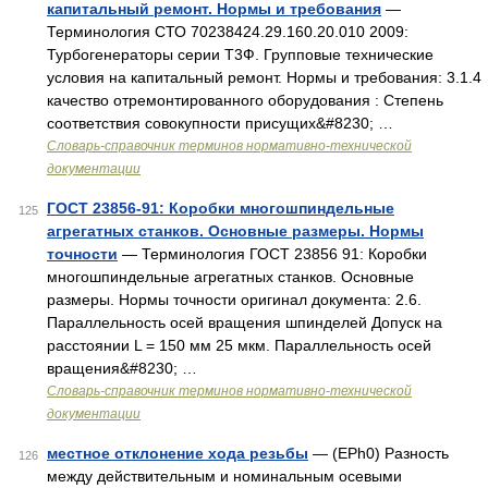
капитальный ремонт. Нормы и требования
—
Терминология СТО 70238424.29.160.20.010 2009:
Турбогенераторы серии Т3Ф. Групповые технические
условия на капитальный ремонт. Нормы и требования: 3.1.4
качество отремонтированного оборудования : Степень
соответствия совокупности присущих&#8230; …
Словарь-справочник терминов нормативно-технической
документации
ГОСТ 23856-91: Коробки многошпиндельные
125
агрегатных станков. Основные размеры. Нормы
точности
— Терминология ГОСТ 23856 91: Коробки
многошпиндельные агрегатных станков. Основные
размеры. Нормы точности оригинал документа: 2.6.
Параллельность осей вращения шпинделей Допуск на
расстоянии L = 150 мм 25 мкм. Параллельность осей
вращения&#8230; …
Словарь-справочник терминов нормативно-технической
документации
местное отклонение хода резьбы
— (EPh0) Разность
126
между действительным и номинальным осевыми